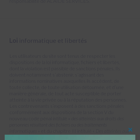
responsabilité de AL’AIDE SERVICES.
Loi
informatique et libertés
Les utilisateurs du site sont tenus de respecter les
dispositions de la loi informatique, fichiers et libertés,
dont la violation est passible de sanctions pénales. Ils
doivent notamment s’abstenir, s’agissant des
informations nominatives auxquelles ils accèdent, de
toute collecte, de toute utilisation détournée, et d’une
manière générale, de tout acte susceptible de porter
atteinte à la vie privée ou à la réputation des personnes.
Les contrevenants s’exposent à des sanctions pénales
conformément aux dispositions de la section V du
nouveau code pénal intitulé «
des atteintes aux droits des
personnes résultant des fichiers ou des traitements
informatiques
» et du chapitre III intitulé «
Des atteintes aux
Clos
systèmes de traitement automatisé des données
» Les