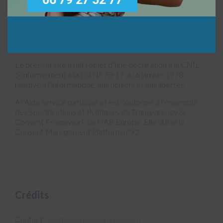
C
ommission
N
ationale de l’
I
nformatique et
des
L
ibertés
Le présent site a fait l’objet d’une déclaration à la CNIL,
conformément à la Loi N° 78-17 du 6 janvier 1978
relative à l’informatique, aux fichiers et aux libertés.
A l’Aide service participe et est conforme à l’ensemble
des Spécifications et Politiques du Transparency &
Consent Framework de l’IAB Europe. Elle utilise la
Consent Management Platform n°92.
Crédits
Contact :
alaideservices@yahoo.com