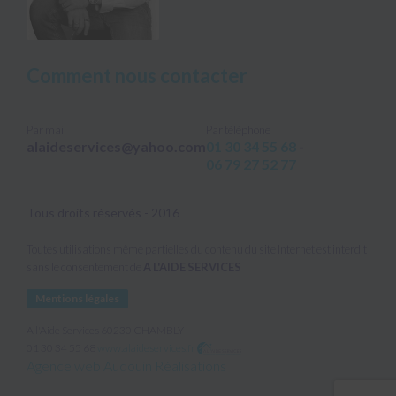
Comment nous contacter
Par mail
Par téléphone
alaideservices@yahoo.com
01 30 34 55 68
-
06 79 27 52 77
Tous droits réservés - 2016
Toutes utilisations même partielles du contenu du site Internet est interdit
sans le consentement de
A L'AIDE SERVICES
Mentions légales
A l'Aide Services
60230
CHAMBLY
01 30 34 55 68
www.alaideservices.fr
Agence web Audouin Réalisations